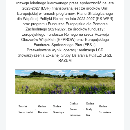
rozwoju lokalnego kierowanego przez społeczność na lata
2023-2027 (LSR) finansowana jest ze środków Unii
Europejskiej w ramach programów: Planu Strategicznego
dla Wspólnej Polityki Rolnej na lata 2023-2027 (PS WPR)
oraz programu Fundusze Europejskie dla Pomorza
Zachodniego 2021-2027, ze środków funduszy:
Europejskiego Funduszu Rolnego na rzecz Rozwoju
Obszarów Wiejskich (EFRROW) oraz Europejskiego
Funduszu Społecznego Plus (EFS+).
Przewidywane wyniki operacji: realizacja LSR
Stowarzyszenia Lokalnej Grupy Działania POJEZIERZE
RAZEM
Gmina
Gmina
Powiat
Gmina
Gmina
Gmina
Borne
Biały
Szczecinecki
Barwice
Grzmiąca
Szczecinek
Sulinowo
Bór