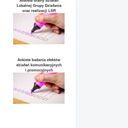
Ankieta oceny działań
Lokalnej Grupy Działania
oraz realizacji LSR
Ankieta badania efektów
działań komunikacyjnych
i promocyjnych