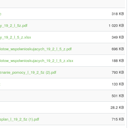
c
318 KB
y_19_2_I_5z.pdf
1 020 KB
y_19_2_I_5_z.xlsx
349 KB
iotow_wspolwnioskujacych_19_2_I_5_z.pdf
696 KB
iotow_wspolwnioskujacych_19_2_I_5_z.xlsx
188 KB
yznanie_pomocy_I_19_2_5z (2).pdf
793 KB
x
133 KB
501 KB
28.2 KB
plan_I_19_2_5z (1).pdf
715 KB