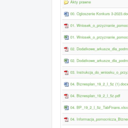
Akty prawne
00. Ogloszenie Konkurs 3-2023.do
01. Wniosek_o_przyznanie_pomoc
01. Wniosek_o_przyznanie_pomoc
02. Dodatkowe_arkusze_dla_podm
02. Dodatkowe_arkusze_dla_podm
03. Instrukcja_do_wniosku_o_prz
04. Biznesplan_19_2_I_5z (1).doc
04. Biznesplan_19_2_I_5z.pdf
04. BP_19_2_I_5z_TabFinans.xlsx
04. Informacja_pomocnicza_Biznes