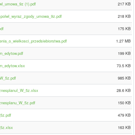
wl_umowa_9z (1).pdf
217 KB
wspolwl_wyraz_zgody_umowa_9z.pdf
218 KB
df
175 KB
nia_o_wielkosci_przedsiebiorstwa.pdf
1.27 MB
n_edytow.pdf
199 KB
n_edytow.xlsx
73.5 KB
_W_5z.pdf
985 KB
iznesplanuI_W_5z.xlsx
28.6 KB
iznesplanu_W_5z.pdf
150 KB
5z.pdf
479 KB
5z.xlsx
163 KB