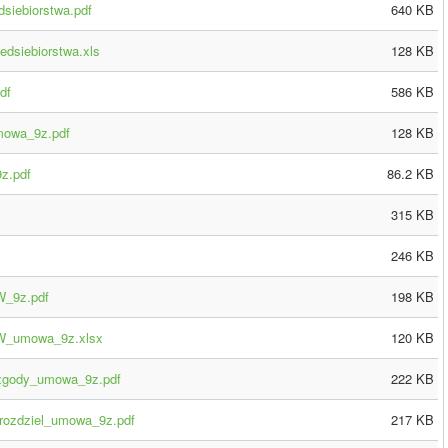
dsiebiorstwa.pdf
640 KB
edsiebiorstwa.xls
128 KB
df
586 KB
mowa_9z.pdf
128 KB
z.pdf
86.2 KB
315 KB
246 KB
W_9z.pdf
198 KB
W_umowa_9z.xlsx
120 KB
zgody_umowa_9z.pdf
222 KB
rozdziel_umowa_9z.pdf
217 KB