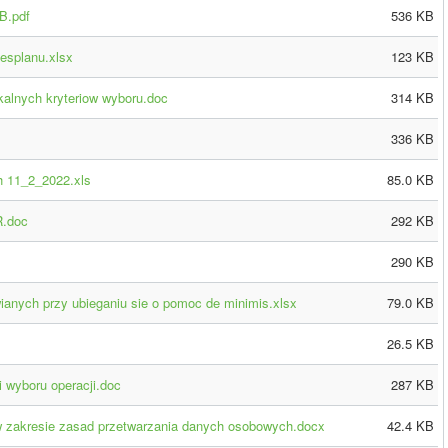
B.pdf
536 KB
nesplanu.xlsx
123 KB
okalnych kryteriow wyboru.doc
314 KB
336 KB
h 11_2_2022.xls
85.0 KB
R.doc
292 KB
290 KB
wianych przy ubieganiu sie o pomoc de minimis.xlsx
79.0 KB
26.5 KB
i wyboru operacji.doc
287 KB
w zakresie zasad przetwarzania danych osobowych.docx
42.4 KB