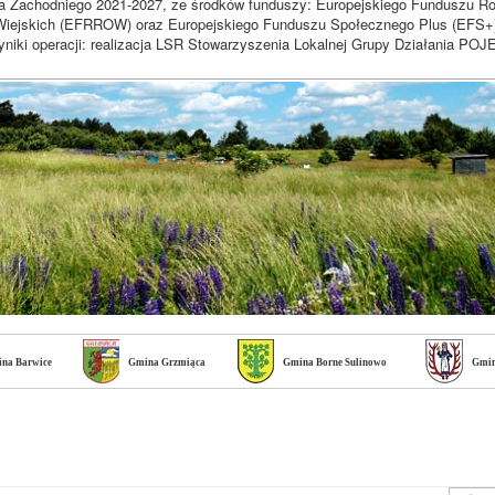
a Zachodniego 2021-2027, ze środków funduszy: Europejskiego Funduszu R
iejskich (EFRROW) oraz Europejskiego Funduszu Społecznego Plus (EFS+
niki operacji: realizacja LSR Stowarzyszenia Lokalnej Grupy Działania 
na Barwice
Gmina Grzmiąca
Gmina Borne Sulinowo
Gmin