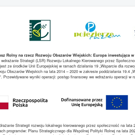
sz Rolny na rzecz Rozwoju Obszarów Wiejskich: Europa inwestująca w 
 wdrażanie Strategii (LSR) Rozwoju Lokalnego Kierowanego przez Społecznoś
est ze środków Unii Europejskiej w ramach działania 19 „Wsparcie dla rozwo
u Obszarów Wiejskich na lata 2014 – 2020 w zakresie poddziałania 19.4 „W
i”. Przewidywane wyniki operacji: postęp finansowy we wdrażaniu operacji w
rażanie Strategii rozwoju lokalnego kierowanego przez społeczność na lata 
ach programów: Planu Strategicznego dla Wspólnej Polityki Rolnej na lata 