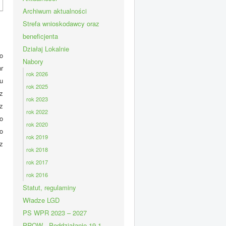
Archiwum aktualności
Strefa wnioskodawcy oraz
beneficjenta
Działaj Lokalnie
o
Nabory
r
rok 2026
u
rok 2025
z
rok 2023
z
rok 2022
o
rok 2020
o
rok 2019
z
rok 2018
rok 2017
rok 2016
Statut, regulaminy
Władze LGD
PS WPR 2023 – 2027
PROW - Poddziałanie 19.1