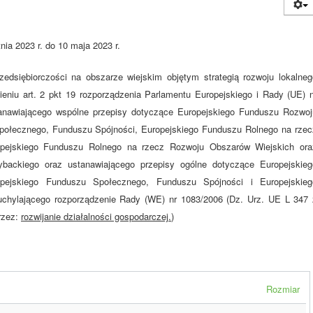
nia 2023 r. do 10 maja 2023 r.
zedsiębiorczości na obszarze wiejskim objętym strategią rozwoju lokalneg
niu art. 2 pkt 19 rozporządzenia Parlamentu Europejskiego i Rady (UE) n
tanawiającego wspólne przepisy dotyczące Europejskiego Funduszu Rozwoj
połecznego, Funduszu Spójności, Europejskiego Funduszu Rolnego na rzec
pejskiego Funduszu Rolnego na rzecz Rozwoju Obszarów Wiejskich ora
backiego oraz ustanawiającego przepisy ogólne dotyczące Europejskieg
pejskiego Funduszu Społecznego, Funduszu Spójności i Europejskieg
uchylającego rozporządzenie Rady (WE) nr 1083/2006 (Dz. Urz. UE L 347 
przez:
rozwijanie działalności gospodarczej.
)
Rozmiar