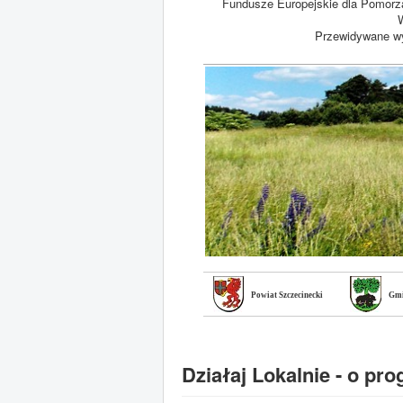
Fundusze Europejskie dla Pomorz
W
Przewidywane wy
Powiat Szczecinecki
Gmi
Działaj Lokalnie - o pr