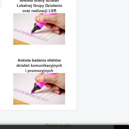
Ankieta oceny działań
Lokalnej Grupy Działania
oraz realizacji LSR
Ankieta badania efektów
działań komunikacyjnych
i promocyjnych
Powrót na górę