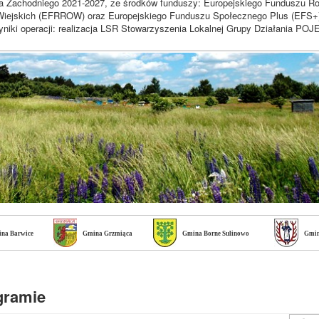
a Zachodniego 2021-2027, ze środków funduszy: Europejskiego Funduszu R
iejskich (EFRROW) oraz Europejskiego Funduszu Społecznego Plus (EFS+
niki operacji: realizacja LSR Stowarzyszenia Lokalnej Grupy Działania 
na Barwice
Gmina Grzmiąca
Gmina Borne Sulinowo
Gmin
ogramie