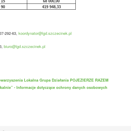
15
68 000,00
90
419 948,33
-37-292-63,
koordynator@lgd.szczecinek.pl
63,
biuro@lgd.szczecinek.pl
towarzyszenia Lokalna Grupa Działania POJEZIERZE RAZEM
okalnie” - Informacje dotyczące ochrony danych osobowych