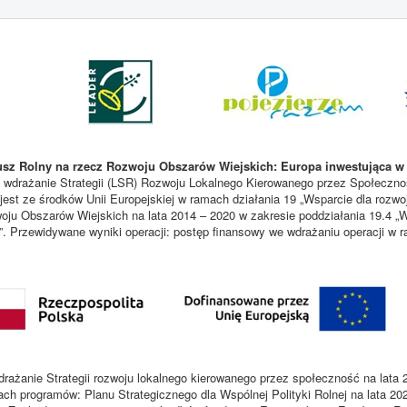
sz Rolny na rzecz Rozwoju Obszarów Wiejskich: Europa inwestująca w 
 wdrażanie Strategii (LSR) Rozwoju Lokalnego Kierowanego przez Społecznoś
est ze środków Unii Europejskiej w ramach działania 19 „Wsparcie dla rozwo
u Obszarów Wiejskich na lata 2014 – 2020 w zakresie poddziałania 19.4 „W
i”. Przewidywane wyniki operacji: postęp finansowy we wdrażaniu operacji w
rażanie Strategii rozwoju lokalnego kierowanego przez społeczność na lata 
ach programów: Planu Strategicznego dla Wspólnej Polityki Rolnej na lata 