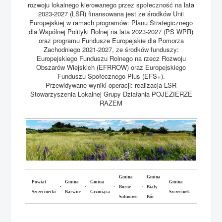
rozwoju lokalnego kierowanego przez społeczność na lata
2023-2027 (LSR) finansowana jest ze środków Unii
Europejskiej w ramach programów: Planu Strategicznego
dla Wspólnej Polityki Rolnej na lata 2023-2027 (PS WPR)
oraz programu Fundusze Europejskie dla Pomorza
Zachodniego 2021-2027, ze środków funduszy:
Europejskiego Funduszu Rolnego na rzecz Rozwoju
Obszarów Wiejskich (EFRROW) oraz Europejskiego
Funduszu Społecznego Plus (EFS+).
Przewidywane wyniki operacji: realizacja LSR
Stowarzyszenia Lokalnej Grupy Działania POJEZIERZE
RAZEM
Gmina
Gmina
Powiat
Gmina
Gmina
Gmina
Borne
Biały
Szczecinecki
Barwice
Grzmiąca
Szczecinek
Sulinowo
Bór