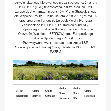
rozwoju lokalnego kierowanego przez społeczność na lata
2023-2027 (LSR) finansowana jest ze środków Unii
Europejskiej w ramach programów: Planu Strategicznego
dla Wspólnej Polityki Rolnej na lata 2023-2027 (PS WPR)
oraz programu Fundusze Europejskie dla Pomorza
Zachodniego 2021-2027, ze środków funduszy:
Europejskiego Funduszu Rolnego na rzecz Rozwoju
Obszarów Wiejskich (EFRROW) oraz Europejskiego
Funduszu Społecznego Plus (EFS+).
Przewidywane wyniki operacji: realizacja LSR
Stowarzyszenia Lokalnej Grupy Działania POJEZIERZE
RAZEM
Gmina
Gmina
Powiat
Gmina
Gmina
Gmina
Borne
Biały
Szczecinecki
Barwice
Grzmiąca
Szczecinek
Sulinowo
Bór