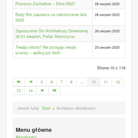
Pomorze Zachodnie – Silne NGO
28 sierpień 2025
Biały Bór zaprasza na zakończenie lata
28 sierpień 2025
2025
Zaproszenie Dni Architektury Drewnianej
26 sierpień 2025
30-31 sierpień, Pałac Siemczyno
Trwają nabory! Nie przegap swojej
25 sierpień 2025
szansy – aplikuj już dziś!
Strona 10 z 119
5
6
7
8
...
10
11
12
13
14
Jesteś tutaj:
Start
Archiwum aktualności
Menu główne
Aktualności