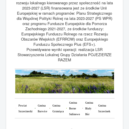
rozwoju lokalnego kierowanego przez społeczność na lata
2023-2027 (LSR) finansowana jest ze środków Unii
Europejskiej w ramach programów: Planu Strategicznego
dla Wspólnej Polityki Rolnej na lata 2023-2027 (PS WPR)
oraz programu Fundusze Europejskie dla Pomorza
Zachodniego 2021-2027, ze środków funduszy:
Europejskiego Funduszu Rolnego na rzecz Rozwoju
Obszarów Wiejskich (EFRROW) oraz Europejskiego
Funduszu Społecznego Plus (EFS+).
Przewidywane wyniki operacji: realizacja LSR
Stowarzyszenia Lokalnej Grupy Działania POJEZIERZE
RAZEM
Gmina
Gmina
Powiat
Gmina
Gmina
Gmina
Borne
Biały
Szczecinecki
Barwice
Grzmiąca
Szczecinek
Sulinowo
Bór