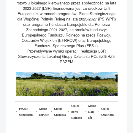
rozwoju lokalnego kierowanego przez społeczność na lata
2023-2027 (LSR) finansowana jest ze środków Unii
Europejskiej w ramach programów: Planu Strategicznego
dla Wspólnej Polityki Rolnej na lata 2023-2027 (PS WPR)
oraz programu Fundusze Europejskie dla Pomorza
Zachodniego 2021-2027, ze środków funduszy:
Europejskiego Funduszu Rolnego na rzecz Rozwoju
Obszarów Wiejskich (EFRROW) oraz Europejskiego
Funduszu Społecznego Plus (EFS+).
Przewidywane wyniki operacji: realizacja LSR
Stowarzyszenia Lokalnej Grupy Działania POJEZIERZE
RAZEM
Gmina
Gmina
Powiat
Gmina
Gmina
Gmina
Borne
Biały
Szczecinecki
Barwice
Grzmiąca
Szczecinek
Sulinowo
Bór