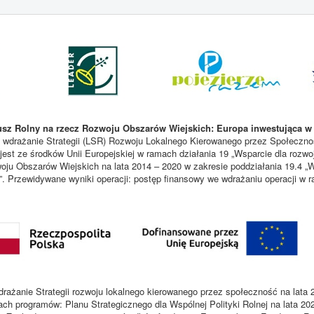
sz Rolny na rzecz Rozwoju Obszarów Wiejskich: Europa inwestująca w 
 wdrażanie Strategii (LSR) Rozwoju Lokalnego Kierowanego przez Społecznoś
est ze środków Unii Europejskiej w ramach działania 19 „Wsparcie dla rozwo
u Obszarów Wiejskich na lata 2014 – 2020 w zakresie poddziałania 19.4 „W
i”. Przewidywane wyniki operacji: postęp finansowy we wdrażaniu operacji w
rażanie Strategii rozwoju lokalnego kierowanego przez społeczność na lata 
ach programów: Planu Strategicznego dla Wspólnej Polityki Rolnej na lata 