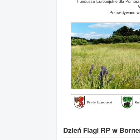
Fundusze Europejskie dla Pomorz
W
Przewidywane wy
Powiat Szczecinecki
Gmi
Dzień Flagi RP w Born