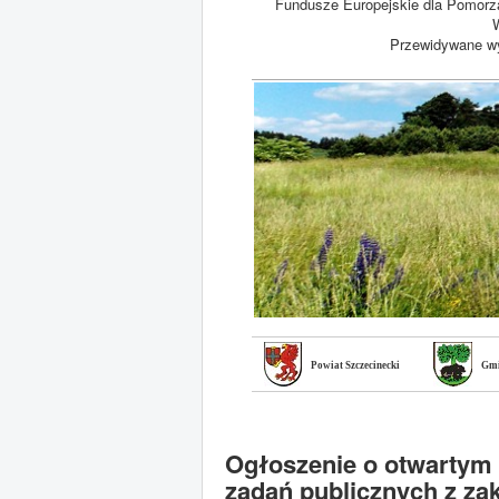
Fundusze Europejskie dla Pomorz
W
Przewidywane wy
Powiat Szczecinecki
Gmi
Ogłoszenie o otwartym 
zadań publicznych z za