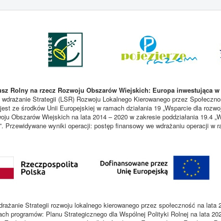
sz Rolny na rzecz Rozwoju Obszarów Wiejskich: Europa inwestująca w 
 wdrażanie Strategii (LSR) Rozwoju Lokalnego Kierowanego przez Społecznoś
est ze środków Unii Europejskiej w ramach działania 19 „Wsparcie dla rozwo
u Obszarów Wiejskich na lata 2014 – 2020 w zakresie poddziałania 19.4 „W
i”. Przewidywane wyniki operacji: postęp finansowy we wdrażaniu operacji w
rażanie Strategii rozwoju lokalnego kierowanego przez społeczność na lata 
ach programów: Planu Strategicznego dla Wspólnej Polityki Rolnej na lata 