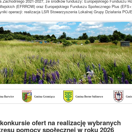
a Zachodniego 2021-2027, ze środków funduszy: Europejskiego Funduszu R
iejskich (EFRROW) oraz Europejskiego Funduszu Społecznego Plus (EFS+
niki operacji: realizacja LSR Stowarzyszenia Lokalnej Grupy Działania 
na Barwice
Gmina Grzmiąca
Gmina Borne Sulinowo
Gmin
konkursie ofert na realizację wybranych
kresu pomocy społecznej w roku 2026