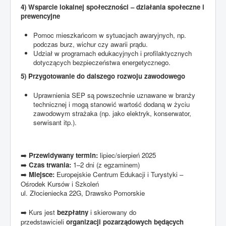
4) Wsparcie lokalnej społeczności – działania społeczne i
prewencyjne
Pomoc mieszkańcom w sytuacjach awaryjnych, np.
podczas burz, wichur czy awarii prądu.
Udział w programach edukacyjnych i profilaktycznych
dotyczących bezpieczeństwa energetycznego.
5) Przygotowanie do dalszego rozwoju zawodowego
Uprawnienia SEP są powszechnie uznawane w branży
technicznej i mogą stanowić wartość dodaną w życiu
zawodowym strażaka (np. jako elektryk, konserwator,
serwisant itp.).
Przewidywany termin:
lipiec/sierpień 2025
➡️
Czas trwania:
1–2 dni (z egzaminem)
➡️
Miejsce:
Europejskie Centrum Edukacji i Turystyki –
➡️
Ośrodek Kursów i Szkoleń
ul. Złocieniecka 22G, Drawsko Pomorskie
Kurs jest
bezpłatny
i skierowany do
➡️
przedstawicieli
organizacji pozarządowych będących