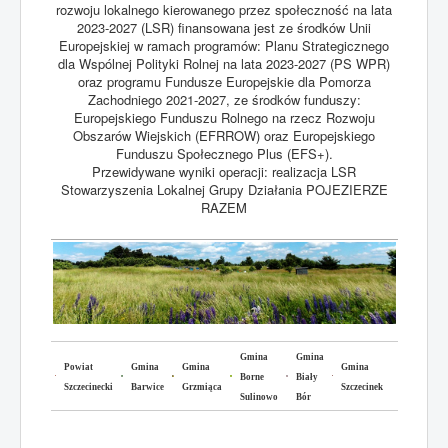
rozwoju lokalnego kierowanego przez społeczność na lata
2023-2027 (LSR) finansowana jest ze środków Unii
Europejskiej w ramach programów: Planu Strategicznego
dla Wspólnej Polityki Rolnej na lata 2023-2027 (PS WPR)
oraz programu Fundusze Europejskie dla Pomorza
Zachodniego 2021-2027, ze środków funduszy:
Europejskiego Funduszu Rolnego na rzecz Rozwoju
Obszarów Wiejskich (EFRROW) oraz Europejskiego
Funduszu Społecznego Plus (EFS+).
Przewidywane wyniki operacji: realizacja LSR
Stowarzyszenia Lokalnej Grupy Działania POJEZIERZE
RAZEM
Gmina
Gmina
Powiat
Gmina
Gmina
Gmina
Borne
Biały
Szczecinecki
Barwice
Grzmiąca
Szczecinek
Sulinowo
Bór