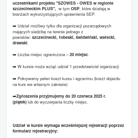
uczestnikami projektu "SZOWES - OWES w regionie
szczecineckim PLUS",
w tym
OSP
, które działają w
branżach wykorzystujących uprawnienia SEP.
Udział możliwy tylko dla organizacji pozarządowych
➡️
mających siedzibę na terenie jednego z
powiatów:
szczecinecki, łobeski, świdwiński, wałecki,
drawski
.
Liczba miejsc ograniczona –
20 miejsc
.
➡️
W kursie może wziąć udział 1 przedstawiciel organizacji
➡️
Pokrywamy pełen koszt kursu i egzaminu (koszt dojazdu
➡️
na kurs we własnym zakresie)
Zgłoszenia przyjmujemy do 20 czerwca 2025 r.
➡️
(piątek)
lub do wyczerpania liczby miejsc.
Udział w kursie wymaga wcześniejszej rejestracji poprzez
formularz rejestracyjny: