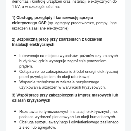
demontaż i kontrolę urządzeń oraz instalacji elektrycznych do
1 kV, a w szczególności na:
1) Obsługę, przeglądy i konserwację sprzętu
elektrycznego OSP
(np. agregaty prądotwórcze, pompy, inne
urządzenia zasilane elektrycznie)
2) Bezpieczną pracę przy zdarzeniach z udziałem
instalacji elektrycznych
Interwencje na miejscu wypadków, pożarów czy zalanych
budynków, gdzie występuje zagrożenie porażeniem
prądem.
Odłączanie lub zabezpieczanie źródeł energii elektrycznej
przed przystąpieniem do akcji ratunkowej.
Wsparcie techniczne w zakresie bezpiecznego
użytkowania urządzeń w warunkach kryzysowych.
3) Współpracę przy zabezpieczeniu imprez masowych lub
działań kryzysowych
Rozstawianie tymczasowych instalacji elektrycznych, np.
podczas wydarzeń plenerowych lub akcji humanitarnych.
Obsługa sprzętu awaryjnego i oświetleniowego zasilanego
z sieci lub agregatów.