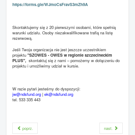
https://forms.gle/WJmoCsFravS3mZh9A
Skontaktujemy się z 20 pierwszymi osobami, które spełnią
warunki udziału. Osoby niezakwalifikowane trafią na listę
rezerwową.
Jeśli Twoja organizacja nie jest jeszcze uczestnikiem
projektu
"SZOWES - OWES w regionie szczecineckim
PLUS",
skontaktuj się z nami – pomożemy w dołączeniu do
projektu i umożliwimy udział w kursie.
W razie pytań jesteśmy do dyspozycji:
jw@ndsfund.org
|
ek@ndsfund.org
tel. 533 335 443
poprz.
nast.