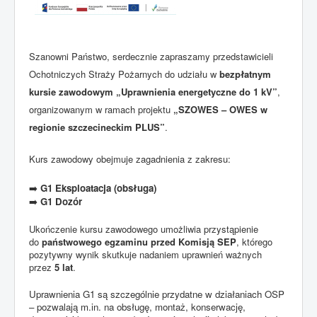
Szanowni Państwo, serdecznie zapraszamy przedstawicieli
Ochotniczych Straży Pożarnych do udziału w
bezpłatnym
kursie zawodowym „Uprawnienia energetyczne do 1 kV”
,
organizowanym w ramach projektu
„SZOWES – OWES w
regionie szczecineckim PLUS”
.
Kurs zawodowy obejmuje zagadnienia z zakresu:
G1 Eksploatacja (obsługa)
➡️
G1 Dozór
➡️
Ukończenie kursu zawodowego umożliwia przystąpienie
do
państwowego egzaminu przed Komisją SEP
, którego
pozytywny wynik skutkuje nadaniem uprawnień ważnych
przez
5 lat
.
Uprawnienia G1 są szczególnie przydatne w działaniach OSP
– pozwalają m.in. na obsługę, montaż, konserwację,