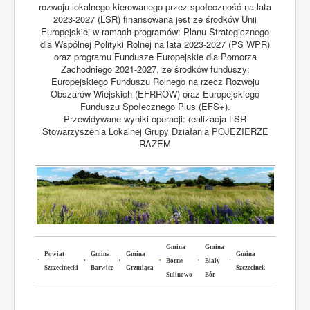
rozwoju lokalnego kierowanego przez społeczność na lata
2023-2027 (LSR) finansowana jest ze środków Unii
Europejskiej w ramach programów: Planu Strategicznego
dla Wspólnej Polityki Rolnej na lata 2023-2027 (PS WPR)
oraz programu Fundusze Europejskie dla Pomorza
Zachodniego 2021-2027, ze środków funduszy:
Europejskiego Funduszu Rolnego na rzecz Rozwoju
Obszarów Wiejskich (EFRROW) oraz Europejskiego
Funduszu Społecznego Plus (EFS+).
Przewidywane wyniki operacji: realizacja LSR
Stowarzyszenia Lokalnej Grupy Działania POJEZIERZE
RAZEM
Gmina
Gmina
Powiat
Gmina
Gmina
Gmina
Borne
Biały
Szczecinecki
Barwice
Grzmiąca
Szczecinek
Sulinowo
Bór