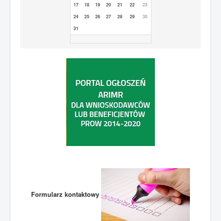
17
18
19
20
21
22
23
24
25
26
27
28
29
30
31
Formularz kontaktowy