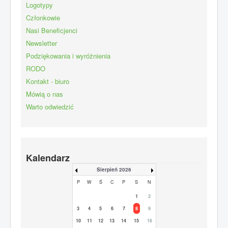
Logotypy
Członkowie
Nasi Beneficjenci
Newsletter
Podziękowania i wyróżnienia
RODO
Kontakt - biuro
Mówią o nas
Warto odwiedzić
Kalendarz
Sierpień 2026
P
W
Ś
C
P
S
N
1
2
3
4
5
6
7
8
9
10
11
12
13
14
15
16