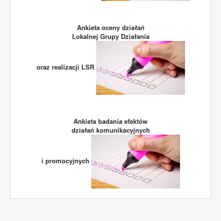
Ankieta oceny działań
Lokalnej Grupy Działania
oraz realizacji LSR
Ankieta badania efektów
działań komunikacyjnych
i promocyjnych