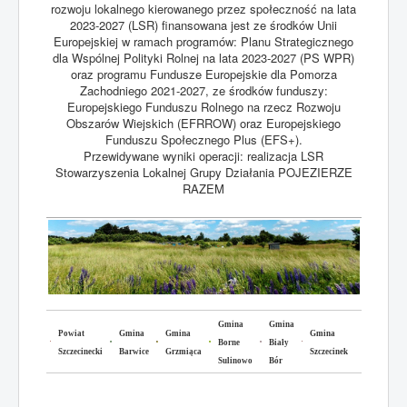
rozwoju lokalnego kierowanego przez społeczność na lata
2023-2027 (LSR) finansowana jest ze środków Unii
Europejskiej w ramach programów: Planu Strategicznego
dla Wspólnej Polityki Rolnej na lata 2023-2027 (PS WPR)
oraz programu Fundusze Europejskie dla Pomorza
Zachodniego 2021-2027, ze środków funduszy:
Europejskiego Funduszu Rolnego na rzecz Rozwoju
Obszarów Wiejskich (EFRROW) oraz Europejskiego
Funduszu Społecznego Plus (EFS+).
Przewidywane wyniki operacji: realizacja LSR
Stowarzyszenia Lokalnej Grupy Działania POJEZIERZE
RAZEM
Gmina
Gmina
Powiat
Gmina
Gmina
Gmina
Borne
Biały
Szczecinecki
Barwice
Grzmiąca
Szczecinek
Sulinowo
Bór