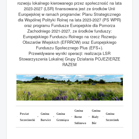
rozwoju lokalnego kierowanego przez społeczność na lata
2023-2027 (LSR) finansowana jest ze środków Unii
Europejskiej w ramach programów: Planu Strategicznego
dla Wspólnej Polityki Rolnej na lata 2023-2027 (PS WPR)
oraz programu Fundusze Europejskie dla Pomorza
Zachodniego 2021-2027, ze środków funduszy:
Europejskiego Funduszu Rolnego na rzecz Rozwoju
Obszarów Wiejskich (EFRROW) oraz Europejskiego
Funduszu Społecznego Plus (EFS+).
Przewidywane wyniki operacji: realizacja LSR
Stowarzyszenia Lokalnej Grupy Działania POJEZIERZE
RAZEM
Gmina
Gmina
Powiat
Gmina
Gmina
Gmina
Borne
Biały
Szczecinecki
Barwice
Grzmiąca
Szczecinek
Sulinowo
Bór