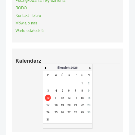
Podziękowania i wyróżnienia
RODO
Kontakt - biuro
Mówią o nas
Warto odwiedzić
Kalendarz
Sierpień 2026
P
W
Ś
C
P
S
N
1
2
3
4
5
6
7
8
9
10
11
12
13
14
15
16
17
18
19
20
21
22
23
24
25
26
27
28
29
30
31