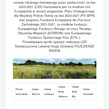
rozwoju lokalnego kierowanego przez społeczność na lata
2023-2027 (LSR) finansowana jest ze środków Unii
Europejskiej w ramach programów: Planu Strategicznego
dla Wspólnej Polityki Rolnej na lata 2023-2027 (PS WPR)
oraz programu Fundusze Europejskie dla Pomorza
Zachodniego 2021-2027, ze środków funduszy:
Europejskiego Funduszu Rolnego na rzecz Rozwoju
Obszarów Wiejskich (EFRROW) oraz Europejskiego
Funduszu Społecznego Plus (EFS+).
Przewidywane wyniki operacji: realizacja LSR
Stowarzyszenia Lokalnej Grupy Działania POJEZIERZE
RAZEM
Gmina
Gmina
Powiat
Gmina
Gmina
Gmina
Borne
Biały
Szczecinecki
Barwice
Grzmiąca
Szczecinek
Sulinowo
Bór