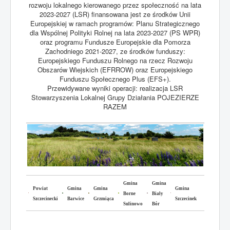
rozwoju lokalnego kierowanego przez społeczność na lata
2023-2027 (LSR) finansowana jest ze środków Unii
Europejskiej w ramach programów: Planu Strategicznego
dla Wspólnej Polityki Rolnej na lata 2023-2027 (PS WPR)
oraz programu Fundusze Europejskie dla Pomorza
Zachodniego 2021-2027, ze środków funduszy:
Europejskiego Funduszu Rolnego na rzecz Rozwoju
Obszarów Wiejskich (EFRROW) oraz Europejskiego
Funduszu Społecznego Plus (EFS+).
Przewidywane wyniki operacji: realizacja LSR
Stowarzyszenia Lokalnej Grupy Działania POJEZIERZE
RAZEM
Gmina
Gmina
Powiat
Gmina
Gmina
Gmina
Borne
Biały
Szczecinecki
Barwice
Grzmiąca
Szczecinek
Sulinowo
Bór