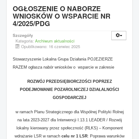
OGŁOSZENIE O NABORZE
WNIOSKÓW O WSPARCIE NR
4/2025/PDG
Szczegóły
Kategoria:
Archiwum aktualności
Opublikowano: 16 czerwiec 2025
Stowarzyszenie Lokalna Grupa Działania POJEZIERZE
RAZEM ogłasza nabór wniosków o wsparcie w zakresie
ROZWÓJ PRZEDSIĘBIORCZOŚCI POPRZEZ
PODEJMOWANIE POZAROLNICZEJ DZIAŁALNOŚCI
GOSPODARCZEJ
w ramach Planu Strategicznego dla Wspólnej Polityki Rolnej
na lata 2023-2027 dla Interwencji I.13.1 LEADER / Rozwój
lokalny kierowany przez społeczność (RLKS) – Komponent
wdrażanie LSR w ramach
celu nr 1 LSR
: Poprawa warunków