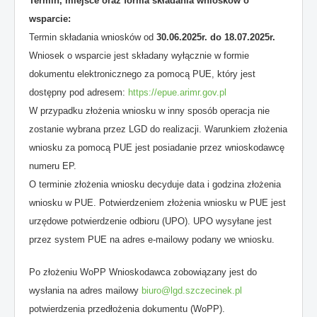
Termin, miejsce oraz forma składania wniosków o
wsparcie:
Termin składania wniosków od
30.06.2025r. do 18.07.2025r.
Wniosek o wsparcie jest składany wyłącznie w formie
dokumentu elektronicznego za pomocą PUE, który jest
dostępny pod adresem:
https://epue.arimr.gov.pl
W przypadku złożenia wniosku w inny sposób operacja nie
zostanie wybrana przez LGD do realizacji. Warunkiem złożenia
wniosku za pomocą PUE jest posiadanie przez wnioskodawcę
numeru EP.
O terminie złożenia wniosku decyduje data i godzina złożenia
wniosku w PUE. Potwierdzeniem złożenia wniosku w PUE jest
urzędowe potwierdzenie odbioru (UPO). UPO wysyłane jest
przez system PUE na adres e-mailowy podany we wniosku.
Po złożeniu WoPP Wnioskodawca zobowiązany jest do
wysłania na adres mailowy
biuro@lgd.szczecinek.pl
potwierdzenia przedłożenia dokumentu (WoPP).