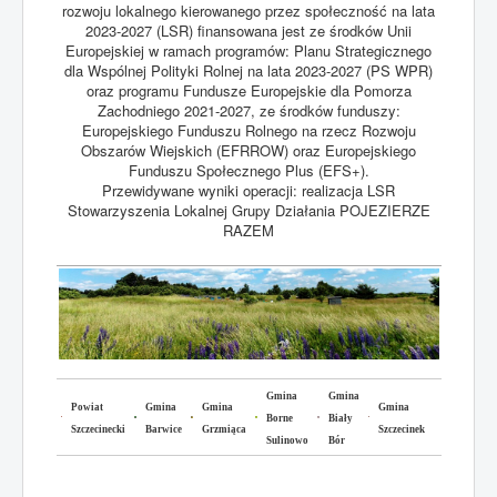
rozwoju lokalnego kierowanego przez społeczność na lata
2023-2027 (LSR) finansowana jest ze środków Unii
Europejskiej w ramach programów: Planu Strategicznego
dla Wspólnej Polityki Rolnej na lata 2023-2027 (PS WPR)
oraz programu Fundusze Europejskie dla Pomorza
Zachodniego 2021-2027, ze środków funduszy:
Europejskiego Funduszu Rolnego na rzecz Rozwoju
Obszarów Wiejskich (EFRROW) oraz Europejskiego
Funduszu Społecznego Plus (EFS+).
Przewidywane wyniki operacji: realizacja LSR
Stowarzyszenia Lokalnej Grupy Działania POJEZIERZE
RAZEM
Gmina
Gmina
Powiat
Gmina
Gmina
Gmina
Borne
Biały
Szczecinecki
Barwice
Grzmiąca
Szczecinek
Sulinowo
Bór