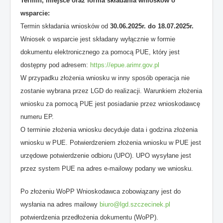
Termin, miejsce oraz forma składania wniosków o
wsparcie:
Termin składania wniosków od
30.06.2025r. do 18.07.2025r.
Wniosek o wsparcie jest składany wyłącznie w formie
dokumentu elektronicznego za pomocą PUE, który jest
dostępny pod adresem:
https://epue.arimr.gov.pl
W przypadku złożenia wniosku w inny sposób operacja nie
zostanie wybrana przez LGD do realizacji. Warunkiem złożenia
wniosku za pomocą PUE jest posiadanie przez wnioskodawcę
numeru EP.
O terminie złożenia wniosku decyduje data i godzina złożenia
wniosku w PUE. Potwierdzeniem złożenia wniosku w PUE jest
urzędowe potwierdzenie odbioru (UPO). UPO wysyłane jest
przez system PUE na adres e-mailowy podany we wniosku.
Po złożeniu WoPP Wnioskodawca zobowiązany jest do
wysłania na adres mailowy
biuro@lgd.szczecinek.pl
potwierdzenia przedłożenia dokumentu (WoPP).