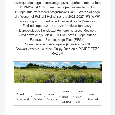
rozwoju lokalnego kierowanego przez społeczność na lata
2023-2027 (LSR) finansowana jest ze środków Unii
Europejskiej w ramach programów: Planu Strategicznego
dla Wspólnej Polityki Rolnej na lata 2023-2027 (PS WPR)
oraz programu Fundusze Europejskie dla Pomorza
Zachodniego 2021-2027, ze środków funduszy:
Europejskiego Funduszu Rolnego na rzecz Rozwoju
Obszarów Wiejskich (EFRROW) oraz Europejskiego
Funduszu Społecznego Plus (EFS+).
Przewidywane wyniki operacji: realizacja LSR
Stowarzyszenia Lokalnej Grupy Działania POJEZIERZE
RAZEM
Gmina
Gmina
Powiat
Gmina
Gmina
Gmina
Borne
Biały
Szczecinecki
Barwice
Grzmiąca
Szczecinek
Sulinowo
Bór