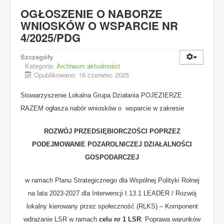
OGŁOSZENIE O NABORZE
WNIOSKÓW O WSPARCIE NR
4/2025/PDG
Szczegóły
Kategoria:
Archiwum aktualności
Opublikowano: 16 czerwiec 2025
Stowarzyszenie Lokalna Grupa Działania POJEZIERZE
RAZEM ogłasza nabór wniosków o wsparcie w zakresie
ROZWÓJ PRZEDSIĘBIORCZOŚCI POPRZEZ
PODEJMOWANIE POZAROLNICZEJ DZIAŁALNOŚCI
GOSPODARCZEJ
w ramach Planu Strategicznego dla Wspólnej Polityki Rolnej
na lata 2023-2027 dla Interwencji I.13.1 LEADER / Rozwój
lokalny kierowany przez społeczność (RLKS) – Komponent
wdrażanie LSR w ramach
celu nr 1 LSR
: Poprawa warunków