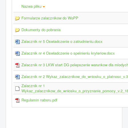
Nazwa pliku
Formularze zalacznikow do WoPP
Dokumenty do pobrania
Zalacznik nr 5 Oswiadczenie o zatrudnieniu.docx
Zalacznik nr 4 Oswiadczenie o spelnieniu kryteriow.docx
Zalacznik nr 3 LKW start DG polepszenie warunkow dla mlodych
Zalacznik nr 2 Wykaz_zalacznikow_do_wniosku_o_platnosc_v.3
Zalacznik nr 1
Wykaz_zalacznikow_do_wniosku_o_przyznanie_pomocy_v.2_18.
Regulamin naboru.pdf