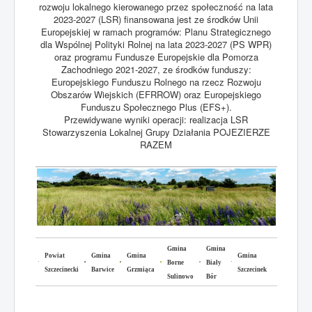
rozwoju lokalnego kierowanego przez społeczność na lata
2023-2027 (LSR) finansowana jest ze środków Unii
Europejskiej w ramach programów: Planu Strategicznego
dla Wspólnej Polityki Rolnej na lata 2023-2027 (PS WPR)
oraz programu Fundusze Europejskie dla Pomorza
Zachodniego 2021-2027, ze środków funduszy:
Europejskiego Funduszu Rolnego na rzecz Rozwoju
Obszarów Wiejskich (EFRROW) oraz Europejskiego
Funduszu Społecznego Plus (EFS+).
Przewidywane wyniki operacji: realizacja LSR
Stowarzyszenia Lokalnej Grupy Działania POJEZIERZE
RAZEM
Gmina
Gmina
Powiat
Gmina
Gmina
Gmina
Borne
Biały
Szczecinecki
Barwice
Grzmiąca
Szczecinek
Sulinowo
Bór