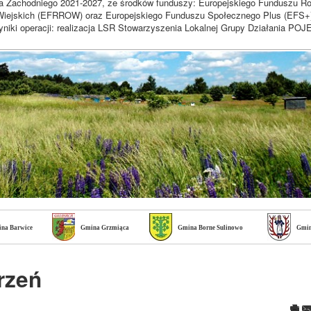
a Zachodniego 2021-2027, ze środków funduszy: Europejskiego Funduszu R
iejskich (EFRROW) oraz Europejskiego Funduszu Społecznego Plus (EFS+
niki operacji: realizacja LSR Stowarzyszenia Lokalnej Grupy Działania 
na Barwice
Gmina Grzmiąca
Gmina Borne Sulinowo
Gmin
rzeń