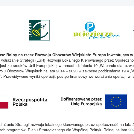
sz Rolny na rzecz Rozwoju Obszarów Wiejskich: Europa inwestująca w 
 wdrażanie Strategii (LSR) Rozwoju Lokalnego Kierowanego przez Społecznoś
est ze środków Unii Europejskiej w ramach działania 19 „Wsparcie dla rozwo
u Obszarów Wiejskich na lata 2014 – 2020 w zakresie poddziałania 19.4 „W
i”. Przewidywane wyniki operacji: postęp finansowy we wdrażaniu operacji w
rażanie Strategii rozwoju lokalnego kierowanego przez społeczność na lata 
ach programów: Planu Strategicznego dla Wspólnej Polityki Rolnej na lata 