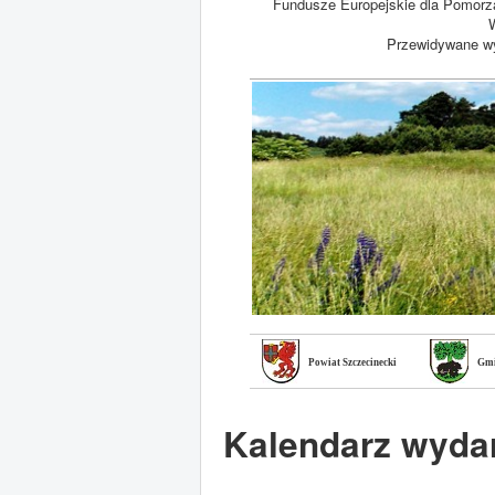
Fundusze Europejskie dla Pomorz
W
Przewidywane wy
Powiat Szczecinecki
Gmi
Kalendarz wyda