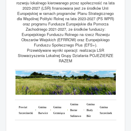
rozwoju lokalnego kierowanego przez społeczność na lata
2023-2027 (LSR) finansowana jest ze środków Unii
Europejskiej w ramach programów: Planu Strategicznego
dla Wspólnej Polityki Rolnej na lata 2023-2027 (PS WPR)
oraz programu Fundusze Europejskie dla Pomorza
Zachodniego 2021-2027, ze środków funduszy:
Europejskiego Funduszu Rolnego na rzecz Rozwoju
Obszarów Wiejskich (EFRROW) oraz Europejskiego
Funduszu Społecznego Plus (EFS+).
Przewidywane wyniki operacji: realizacja LSR
Stowarzyszenia Lokalnej Grupy Działania POJEZIERZE
RAZEM
Gmina
Gmina
Powiat
Gmina
Gmina
Gmina
Borne
Biały
Szczecinecki
Barwice
Grzmiąca
Szczecinek
Sulinowo
Bór