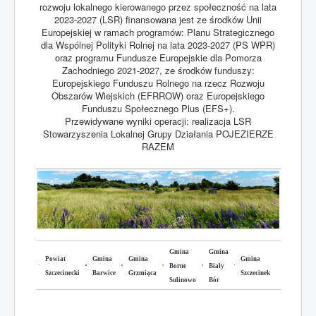
rozwoju lokalnego kierowanego przez społeczność na lata
2023-2027 (LSR) finansowana jest ze środków Unii
Europejskiej w ramach programów: Planu Strategicznego
dla Wspólnej Polityki Rolnej na lata 2023-2027 (PS WPR)
oraz programu Fundusze Europejskie dla Pomorza
Zachodniego 2021-2027, ze środków funduszy:
Europejskiego Funduszu Rolnego na rzecz Rozwoju
Obszarów Wiejskich (EFRROW) oraz Europejskiego
Funduszu Społecznego Plus (EFS+).
Przewidywane wyniki operacji: realizacja LSR
Stowarzyszenia Lokalnej Grupy Działania POJEZIERZE
RAZEM
Gmina
Gmina
Powiat
Gmina
Gmina
Gmina
Borne
Biały
Szczecinecki
Barwice
Grzmiąca
Szczecinek
Sulinowo
Bór