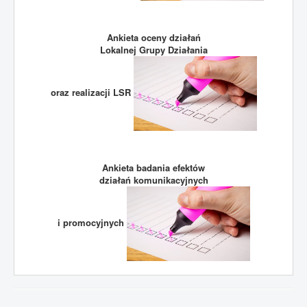
Ankieta oceny działań
Lokalnej Grupy Działania
oraz realizacji LSR
Ankieta badania efektów
działań komunikacyjnych
i promocyjnych