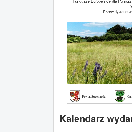
Fundusze Europejskie dla Pomorz
W
Przewidywane wy
Powiat Szczecinecki
Gmi
Kalendarz wyda