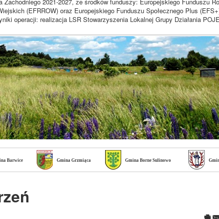
a Zachodniego 2021-2027, ze środków funduszy: Europejskiego Funduszu R
iejskich (EFRROW) oraz Europejskiego Funduszu Społecznego Plus (EFS+
niki operacji: realizacja LSR Stowarzyszenia Lokalnej Grupy Działania 
na Barwice
Gmina Grzmiąca
Gmina Borne Sulinowo
Gmin
rzeń