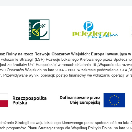
sz Rolny na rzecz Rozwoju Obszarów Wiejskich: Europa inwestująca w 
 wdrażanie Strategii (LSR) Rozwoju Lokalnego Kierowanego przez Społecznoś
est ze środków Unii Europejskiej w ramach działania 19 „Wsparcie dla rozwo
u Obszarów Wiejskich na lata 2014 – 2020 w zakresie poddziałania 19.4 „W
i”. Przewidywane wyniki operacji: postęp finansowy we wdrażaniu operacji w
rażanie Strategii rozwoju lokalnego kierowanego przez społeczność na lata 
ach programów: Planu Strategicznego dla Wspólnej Polityki Rolnej na lata 