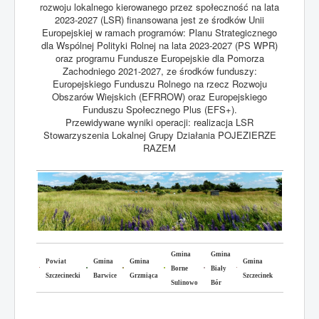
rozwoju lokalnego kierowanego przez społeczność na lata
2023-2027 (LSR) finansowana jest ze środków Unii
Europejskiej w ramach programów: Planu Strategicznego
dla Wspólnej Polityki Rolnej na lata 2023-2027 (PS WPR)
oraz programu Fundusze Europejskie dla Pomorza
Zachodniego 2021-2027, ze środków funduszy:
Europejskiego Funduszu Rolnego na rzecz Rozwoju
Obszarów Wiejskich (EFRROW) oraz Europejskiego
Funduszu Społecznego Plus (EFS+).
Przewidywane wyniki operacji: realizacja LSR
Stowarzyszenia Lokalnej Grupy Działania POJEZIERZE
RAZEM
Gmina
Gmina
Powiat
Gmina
Gmina
Gmina
Borne
Biały
Szczecinecki
Barwice
Grzmiąca
Szczecinek
Sulinowo
Bór